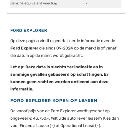
informatie die u aan ze heeft verstrekt of die ze hebben
Benzine equivalent voertuig
-
verzameld op basis van uw gebruik van hun services.
FORD EXPLORER
Op deze pagina vindt u gedetailleerde informatie over de
Ford Explorer
die sinds 09-2024 op de markt is of vanaf
die datum op de markt wordt gebracht.
Let op: Deze data is slechts ter indicatie en in
sommige gevallen gebaseerd op schattingen. Er
kunnen geen rechten worden ontleend aan deze
informatie.
FORD EXPLORER KOPEN OF LEASEN
De vanaf prijs van de Ford Explorer wordt geschat op
ongeveer € 43.750,-. Wilt u de auto liever leasen? Kies dan
voor Financial Lease (-) of Operational Lease (-).