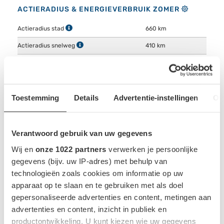
ACTIERADIUS & ENERGIEVERBRUIK ZOMER
Actieradius stad
660 km
Actieradius snelweg
410 km
Gecombineerde actieradius
515 km
Energieverbruik stad
12 kWh/100km
Energieverbruik snelweg
19.3 kWh/100km
Toestemming
Details
Advertentie-instellingen
Ov
Gecombineerd energieverbruik
15.3 kWh/100km
Verantwoord gebruik van uw gegevens
Indicatie op basis van 23°C zonder gebruik van AC.
Wij en
onze 1022 partners
verwerken je persoonlijke
gegevens (bijv. uw IP-adres) met behulp van
technologieën zoals cookies om informatie op uw
apparaat op te slaan en te gebruiken met als doel
ACCU EN OPLADEN
gepersonaliseerde advertenties en content, metingen aan
Accu capaciteit bruikbaar
79 kWh
advertenties en content, inzicht in publiek en
productontwikkeling. U kunt kiezen wie uw gegevens
Rechterzijde -