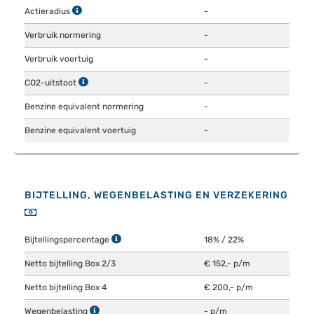
Actieradius
-
Verbruik normering
-
Verbruik voertuig
-
CO2-uitstoot
-
Benzine equivalent normering
-
Benzine equivalent voertuig
-
BIJTELLING, WEGENBELASTING EN VERZEKERING
Bijtellingspercentage
18% / 22%
Netto bijtelling Box 2/3
€ 152,- p/m
Netto bijtelling Box 4
€ 200,- p/m
Wegenbelasting
- p/m