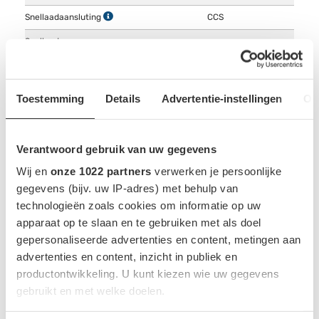
Snellaadaansluting
CCS
Snellaadvermogen
-
Snellaadtijd
-
Snellaadsnelheid
-
Toestemming
Details
Advertentie-instellingen
Ov
Verantwoord gebruik van uw gegevens
WLTP NORMERING
Wij en
onze 1022 partners
verwerken je persoonlijke
Actieradius
309 km
gegevens (bijv. uw IP-adres) met behulp van
technologieën zoals cookies om informatie op uw
Verbruik normering
18.1 kWh/100km
apparaat op te slaan en te gebruiken met als doel
Verbruik voertuig
-
gepersonaliseerde advertenties en content, metingen aan
CO2-uitstoot
-
advertenties en content, inzicht in publiek en
productontwikkeling. U kunt kiezen wie uw gegevens
Benzine equivalent normering
-
gebruikt en met welke doelen.
Benzine equivalent voertuig
-